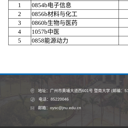
1
0854b
电子信息
2
0856b
材料与化工
3
0860b
生物与医药
4
1057b
中医
5
0858
能源动力
地址：广州市黄埔大道西601号 暨南大学 (邮编：510
电话：85220046
邮箱：oysc@jnu.edu.cn