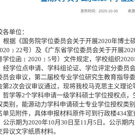
发布时间：2020-10-30
来
校各单位：
根据《国务院学位委员会关于开展
2020
年博士
020
﹞
22
号）及《广东省学位委员会关于开展
202
粤学位函
﹝
2020
﹞
5
号）文件规定，学校组织
2020
经学位点申请、学科组论证、学位评定分委员
委员会审议，第二届校专业学位研究生教育指导
会第
2
次会议审议通过，现将我校马克思主义理论
、哲学等
2
个学科申请一级学科硕士学位授权点，
权类别，能源动力学科申请硕士专业学位授权类
名单见附件，具体申报材料原件可到行政楼
434
室
公示期为
2020
年
10
月
30
日至
11
月
5
日。公示期内
交异议文字纸质材料。