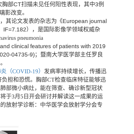
次胸部CT扫描未见任何阳性表现，其中3例
璃影改变
。
，其论文
发表的杂志为
《
European journal
，
IF=7.182
），是
国际影像学领域权威杂
onavirus pneumonia
and clinical features of patients with 2019
-020-04735-9)
；
暨南大学医学部主任罗良
者。
（COVID-19）
发病率持续增长，传播迅
济负担和恐慌。胸部CT检查临床特征能够迅
期肺部微小病灶，能在筛查、确诊新型冠状
将于3月5日开会研讨并解读这一成果的运
炎的放射学诊断：中华医学会放射学分会专