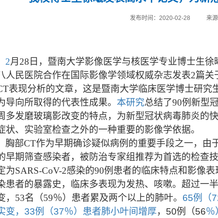
发布时间：2020-02-28
来
2
月
28
日，暨南大学影像医学与核医学专业博士生徐
八人民医院合作
在国际影像学领域权威杂志
发表
2
篇关
CT
表现分析的文章，
这是暨南大学临床医学博士研究
为导向所取得的代表性成果。
本研究
总结了
90
例
新型
周多发磨玻璃影改变的特点，为新型冠状病毒肺炎的
症状、实验室检查之外的一种重要的影像学依据。
胸部CT作为早期确诊疑似病例的重要手段之一，由
的早期筛查感染者，被防治专家组推荐为首选的检查技术
定为SARS-CoV-2感染的90例患者的临床特点和影
染患者的暴露史，临床多表现为发热、咳嗽。超过一
变，53名（59％）患者累及两个以上的肺叶。
65例（
实变，33例（37％
）患者肺小叶间增厚
，50例（56
％