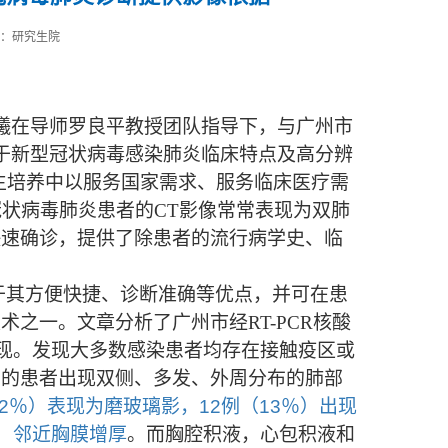
源：研究生院
曦在导师罗良平教授团队指导下，与广州市
于新型冠状病毒感染肺炎临床特点及高分辨
生培养中以服务国家需求、服务临床医疗需
冠状病毒肺炎患者的
CT
影像常常表现为双肺
快速确诊，提供了除患者的流行病学史、临
于其方便快捷、诊断准确等优点，并可在患
之一。文章分析了广州市经RT-PCR核酸
像表现。发现大多数感染患者均存在接触疫区或
半的患者出现双侧、多发、外周分布的肺部
72％）表现为磨玻璃影，12例（13％）出现
）邻近胸膜增厚
。而胸腔积液，心包积液和