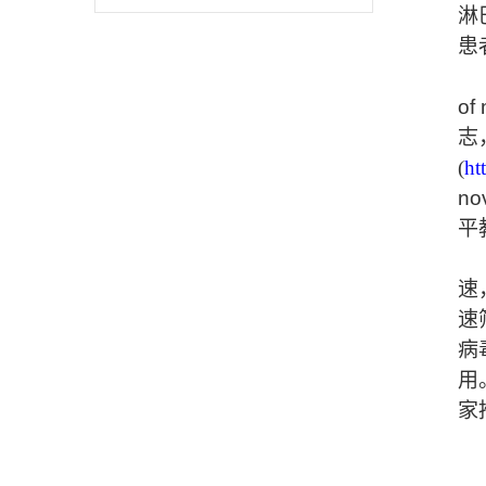
淋
患
of
志
(
ht
no
平
速
速
病
用
家