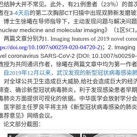
巴结肿大并不常见。此外，有21例患者（23％）的首
者在3
-4天后
的第二次胸部CT扫描中出现双肺新发磨玻
博士生徐曦在导师指导下，主动发现问题与解决问题
 nuclear medicine and molecular imaging
》（
1
区
SCI
，两篇文章分别为
1. Imaging features of 2019 novel cor
tps://doi.org/10.1007/s00259-020-04720-2
)
；
2. Imaging 
vel coronavirus SARS-CoV-2 (DOI: 10.1007/s00259
教授为共同通讯作者，徐曦在两篇文章中均为第一作
自2019年12月以来，武汉发现的
新型冠状病毒感染肺炎
，对全球公共卫生造成巨大威胁,给社会造成巨大的经
筛查、确诊新型冠状病毒肺炎，利于发现感染患者早
毒肺炎方面提供可视化的依据。
中华医学会放射学分会
。医学部主任罗良平将主持《新型冠状病毒感染的肺
推荐意见》网络会议。
论文部分截图：