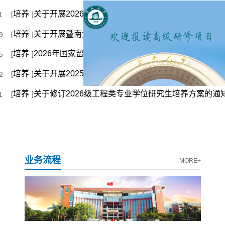
培养
关于开展2026年研究生毕（结）业申请和审核工作安排的通知（更新）
[
]
1
培养
关于开展暨南大学研究生联合培养基地建设及合同管理情况统计工作的通知
[
]
9
培养
2026年国家留学基金委公派研究生项目录取名单
[
]
5
培养
关于开展2025年研究生拔尖创新人才培养项目（人工智能专项）结题验收工作的通知
[
]
2
培养
关于修订2026级工程类专业学位研究生培养方案的通
[
]
1
业务流程
MORE+