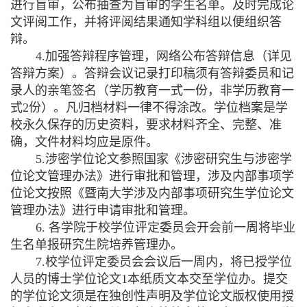
进行盲审，公布抽查为盲审的学生名单。及时完成论
文评阅工作，并将评阅结果通知学科组以便组织答
辩。
4.
加强答辩程序管理，网络公布答辩信息（详见
答辩方案）。答辩会议记录打印稿须有答辩委员和记
录人的亲笔签名（学历教育一式一份，非学历教育一
式
2
份）。凡归档材料一律不得涂改。学位档案是学
校永久保存的历史资料，要求材料齐全、完整、准
确，文件材料均应是原件。
5.
涉密学位论文参照国家《涉密研究生与涉密学
位论文管理办法》进行审批和管理，涉及内部事项学
位论文按照《暨南大学涉及内部事项研究生学位论文
管理办法》进行申请审批和管理。
6.
各学院于校学位评定委员会开会前一周将毕业
生名单报研究生院培养管理办。
7.
校学位评定委员会会议后一周内，将已授学位
人员的博士学位论文
1
本纸质文本交至学位办。提交
的学位论文须是在独创性声明及学位论文版权使用授