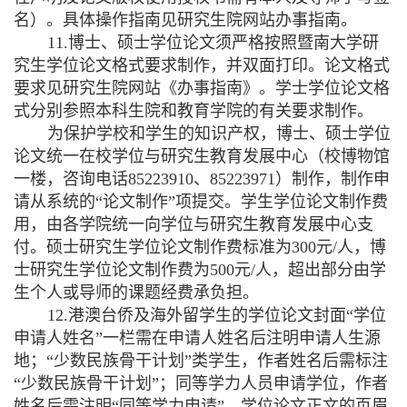
名）。具体操作指南见研究生院网站办事指南。
11.
博士、硕士学位论文须严格按照暨南大学研
究生学位论文格式要求制作，并双面打印。论文格式
要求见研究生院网站《办事指南》。学士学位论文格
式分别参照本科生院和教育学院的有关要求制作。
为保护学校和学生的知识产权，博士、硕士学位
论文统一在校学位与研究生教育发展中心（校博物馆
一楼，咨询电话
85223910
、
85223971
）制作，制作申
请从系统的“论文制作”项提交。学生学位论文制作费
用，由各学院统一向学位与研究生教育发展中心支
付。硕士研究生学位论文制作费标准为
300
元
/
人，博
士研究生学位论文制作费为
500
元
/
人，超出部分由学
生个人或导师的课题经费承负担。
12.
港澳台侨及海外留学生的学位论文封面“学位
申请人姓名”一栏需在申请人姓名后注明申请人生源
地；“少数民族骨干计划”类学生，作者姓名后需标注
“少数民族骨干计划”；同等学力人员申请学位，作者
姓名后需注明“同等学力申请”。学位论文正文的页眉