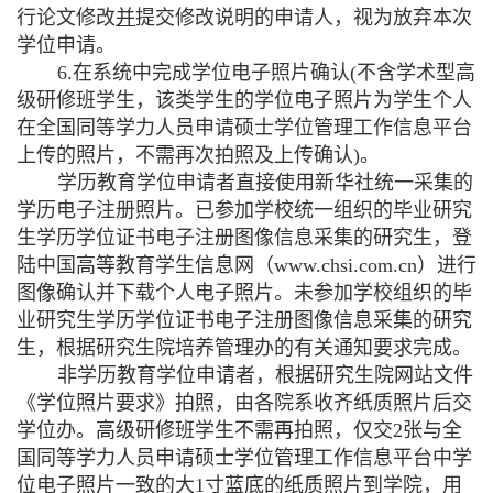
行论文修改
并
提交修改说明的申请人，视为放弃本次
学位申请。
6.
在系统中完成学位电子照片确认
(
不含学术型高
级研修班学生，该类学生的学位电子照片为学生个人
在全国同等学力人员申请硕士学位管理工作信息平台
上传的照片，不需再次拍照及上传确认
)
。
学历教育学位申请者直接使用新华社统一采集的
学历电子注册照片。已参加学校统一组织的毕业研究
生学历学位证书电子注册图像信息采集的研究生，登
陆中国高等教育学生信息网（
www.chsi.com.cn
）进行
图像确认并下载个人电子照片。未参加学校组织的毕
业研究生学历学位证书电子注册图像信息采集的研究
生，根据研究生院培养管理办的有关通知要求完成。
非学历教育学位申请者，根据研究生院网站文件
《学位照片要求》拍照，由各院系收齐纸质照片后交
学位办。高级研修班学生不需再拍照，仅交
2
张与
全
国同等学力人员申请硕士学位管理工作信息平台
中学
位电子照片一致的大
1
寸蓝底的纸质照片到学院，用