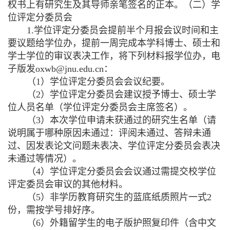
权书上有研究生及其导师亲笔签名的正本。（二）学
位评定分委员会
1.
学位评定分委员会提前半个月报会议时间和主
要议题给学位办，提前一周完成本学科博士、硕士和
学士学位的审议表决工作，将下列材料报学位办，电
子版发
oxwb@jnu.edu.cn
：
（
1
）学位评定分委员会会议纪要。
（
2
）学位评定分委员会建议授予博士、硕士学
位人员名单（学位评定分委员会主席签名）。
（
3
）本次学位申请未获通过的研究生名单（请
说明属于哪种原因未通过：评阅未通过、答辩未通
过、因发表论文问题未表决、学位评定分委员会表决
未通过等情况）。
（
4
）学位评定分委员会会议通过需提交校学位
评定委员会审议的其他材料。
（
5
）非学历教育研究生的蓝底纸质照片一式
2
份，需按学号排好序。
（
6
）外籍留学生的电子版护照复印件（含中文