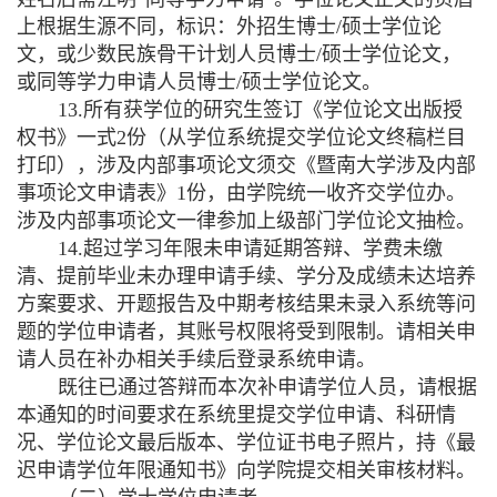
上根据生源不同，标识：外招生博士
/
硕士学位论
文，或少数民族骨干计划人员博士
/
硕士学位论文，
或同等学力申请人员博士
/
硕士学位论文。
13.
所有获学位的研究生签订《学位论文出版授
权书》一式
2
份（从学位系统提交学位论文终稿栏目
打印），涉及内部事项论文须交《暨南大学涉及内部
事项论文申请表》
1
份，由学院统一收齐交学位办。
涉及内部事项论文一律参加上级部门学位论文抽检。
14.
超过学习年限未申请延期答辩、学费未缴
清、提前毕业未办理申请手续、学分及成绩未达培养
方案要求、开题报告及中期考核结果未录入系统等问
题的学位申请者，其账号权限将受到限制。请相关申
请人员在补办相关手续后登录系统申请。
既往已通过答辩而本次补申请学位人员，请根据
本通知的时间要求在系统里提交学位申请、科研情
况、学位论文最后版本、学位证书电子照片，持《最
迟申请学位年限通知书》向学院提交相关审核材料。