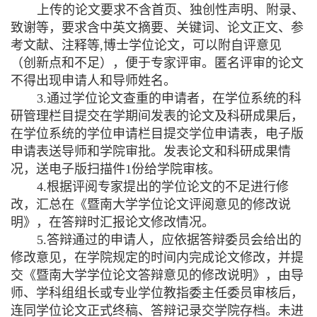
上传的论文要求不含首页、独创性声明、附录、
致谢等，要求含中英文摘要、关键词、论文正文、参
考文献、注释等
,
博士学位论文，可以附自评意见
（创新点和不足），便于专家评审。匿名评审的论文
不得出现申请人和导师姓名。
3.
通过学位论文查重的申请者，在学位系统的科
研管理栏目提交在学期间发表的论文及科研成果后，
在学位系统的学位申请栏目提交学位申请表，电子版
申请表送导师和学院审批。发表论文和科研成果情
况，送电子版扫描件
1
份给学院审核。
4.
根据评阅专家提出的学位论文的不足进行修
改，汇总在《暨南大学学位论文评阅意见的修改说
明》，在答辩时汇报论文修改情况。
5.
答辩通过的申请人，应依据答辩委员会给出的
修改意见，在学院规定的时间内完成论文修改，并提
交《暨南大学学位论文答辩意见的修改说明》，由导
师、学科组组长或专业学位教指委主任委员审核后，
连同学位论文正式终稿、答辩记录交学院存档。未进