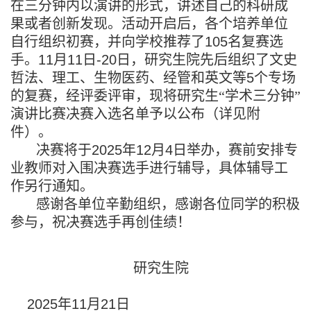
在三分钟内以演讲的形式，讲述自己的科研成
果或者创新发现。活动开启后，各个培养单位
自行组织初赛，并向学校推荐了
105
名复赛选
手。
11
月
11
日
-20
日，研究生院先后组织了文史
哲法、理工、生物医药、经管和英文等
5
个专场
的复赛，经评委评审，现将研究生“学术三分钟”
演讲比赛决赛入选名单予以公布（详见附
件）。
决赛将于
2025
年
12
月
4
日举办，赛前安排专
业教师对入围决赛选手进行辅导，具体辅导工
作另行通知。
感谢各单位辛勤组织，感谢各位同学的积极
参与，祝决赛选手再创佳绩！
研究生院
2025
年
11
月
21
日