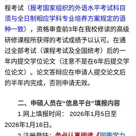
程考试
（报考国家组织的外语水平考试科目
须与全日制相应学科专业培养方案规定的语
种一致）
，资格审查前
3
年在我校修读的高级
研修课程所获得的考试成绩予以认可。在通
过全部考试（课程考试及全国统考）后的一
年内提交学位论文（注意不是在
6
年后提交学
位论文）。论文答辩应在申请人提交论文后
的半年内完成，否则申请无效。
二、申硕人员在“信息平台”填报内容
1.
网上填报时间：
2026
年
1
月
5
日至
2026
年
1
月
16
日。
2.
注册登陆：
务必认真阅读《
同等学力