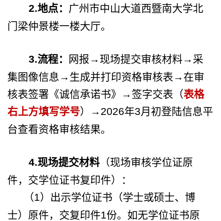
2.
地点：
广州市中山大道西暨南大学北
门梁仲景楼一楼大厅。
3.
流程：
网报→现场提交审核材料→采
集图像信息→生成并打印资格审核表→在审
核表签署《诚信承诺书》→签字交表（
表格
右上方填写学号
）→
2026
年
3
月初登陆信息平
台查看资格审核结果。
4.
现场提交材料
（现场审核学位证原
件，交学位证书复印件）：
（
1
）出示学位证书（学士或硕士、博
士）原件，交复印件
1
份。如无学位证书原