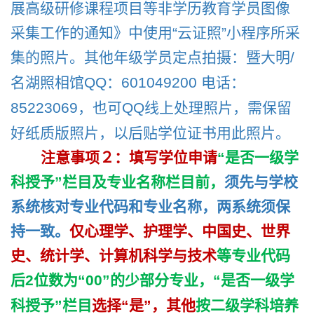
展高级研修课程项目等非学历教育学员图像
采集工作的通知》中使用
“云证照”
小程序所采
集的照片。其他年级学员定点拍摄：暨大明
/
名湖照相馆
QQ
：
601049200
电话：
85223069
，也可
QQ
线上处理照片，需保留
好纸质版照片，以后贴学位证书用此照片。
注意事项２：填写学位申请
“是否一级学
科授予”栏目及专业名称栏目前，
须先与学校
系统核对专业代码和专业名称，两系统须保
持一致。
仅心理学、护理学、中国史、世界
史、统计学、计算机科学与技术
等专业代码
后
2
位数为“
00”
的少部分专业，“是否一级学
科授予”栏目
选择“是”，其他
按二级学科培养