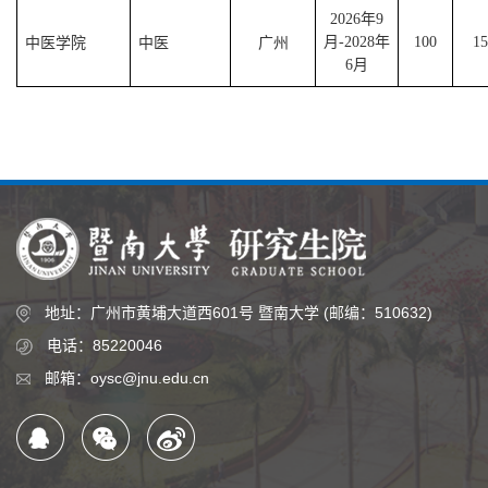
2026
年
9
中医学院
中医
广州
月
-2028
年
100
15
6
月
地址：广州市黄埔大道西601号 暨南大学 (邮编：510632)
电话：85220046
邮箱：oysc@jnu.edu.cn