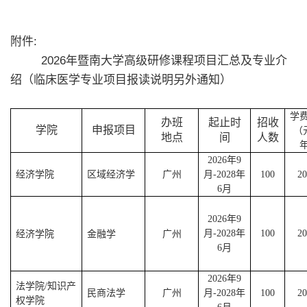
附件:
2026年暨南大学高级研修课程项目汇总及专业介
绍（临床医学专业项目报读说明另外通知）
学
办班
起止时
招收
学院
申报项目
（
地点
间
人数
2026
年
9
经济学院
区域经济学
广州
月
-2028
年
100
20
6
月
2026
年
9
经济学院
金融学
广州
月
-2028
年
100
20
6
月
2026
年
9
法学院
知识产
/
民商法学
广州
月
-2028
年
100
20
权学院